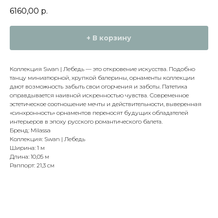
6160,00
р.
+ В корзину
Коллекция Swan | Лебедь — это откровение искусства. Подобно
танцу миниатюрной, хрупкой балерины, орнаменты коллекции
дают возможность забыть свои огорчения и заботы. Патетика
оправдывается наивной искренностью чувства. Современное
эстетическое соотношение мечты и действительности, выверенная
«синхронность» орнаментов переносят будущих обладателей
интерьеров в эпоху русского романтического балета.
Бренд: Milassa
Коллекция: Swan | Лебедь
Ширина: 1 м
Длина: 10,05 м
Раппорт: 21,3 см