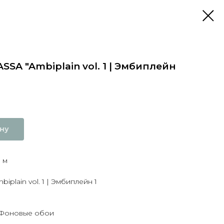
SSA "Ambiplain vol. 1 | Эмбиплейн
ину
1 м
a
iplain vol. 1 | Эмбиплейн 1
 Фоновые обои