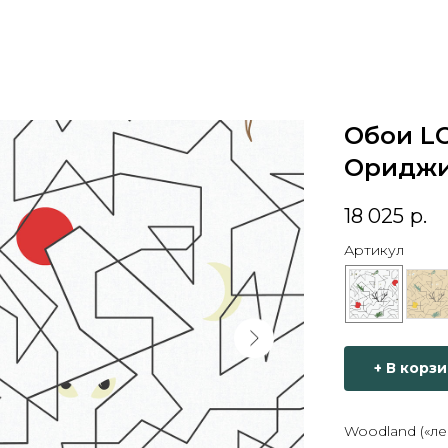
Обои LO
Ориджи
18 025
р.
Артикул
+ В корз
Woodland («ле