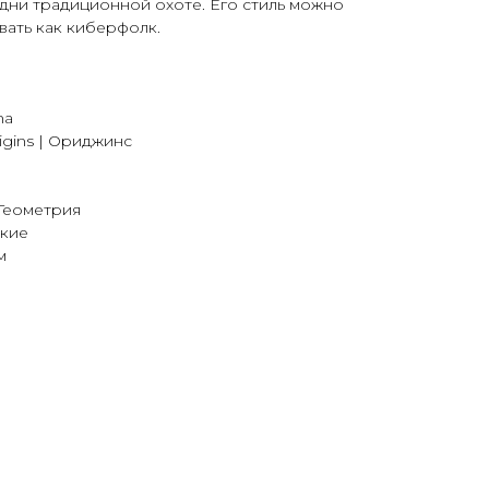
дни традиционной охоте. Его стиль можно
вать как киберфолк.
na
igins | Ориджинс
 Геометрия
дкие
м