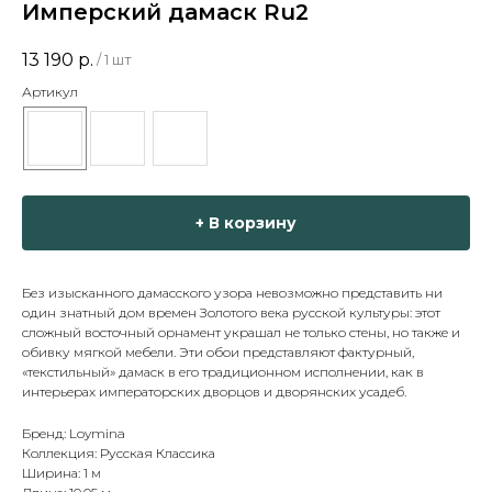
Имперский дамаск Ru2
13 190
р.
/
1 шт
Артикул
+ В корзину
Без изысканного дамасского узора невозможно представить ни
один знатный дом времен Золотого века русской культуры: этот
сложный восточный орнамент украшал не только стены, но также и
обивку мягкой мебели. Эти обои представляют фактурный,
«текстильный» дамаск в его традиционном исполнении, как в
интерьерах императорских дворцов и дворянских усадеб.
Бренд: Loymina
Коллекция: Русская Классика
Ширина: 1 м