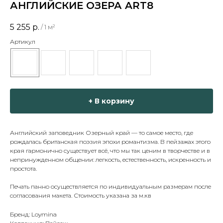
АНГЛИЙСКИЕ ОЗЕРА ART8
5 255
р.
/
1 м²
Артикул
+ В корзину
Английский заповедник Озерный край — то самое место, где
рождалась британская поэзия эпохи роман­тизма. В пейзажах этого
края гармонично существует всё, что мы так ценим в творчестве и в
непринужденном общении: легкость, естественность, искренность и
простота.
Печать панно осуществляется по индивидуальным размерам после
согласования макета. Стоимость указана за м.кв
Бренд: Loymina