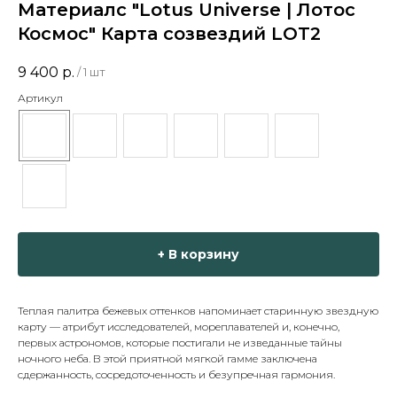
Материалс "Lotus Universe | Лотос
Космос" Карта созвездий LOT2
9 400
р.
/
1 шт
Артикул
+ В корзину
Теплая палитра бежевых оттенков напоминает старинную звездную
карту — атрибут исследователей, мореплавателей и, конечно,
первых астрономов, которые постигали не изведанные тайны
ночного неба. В этой приятной мягкой гамме заключена
сдержанность, сосредоточенность и безупречная гармония.