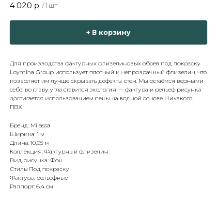
4 020
р.
/
1 шт
+ В корзину
Для производства фактурных флизелиновых обоев под покраску
Loymina Group использует плотный и непрозрачный флизелин, что
позволяет им лучше скрывать дефекты стен. Мы остаёмся верными
себе: во главу угла ставится экология — фактура и рельеф рисунка
достигается использованием пены на водной основе. Никакого
ПВХ!
Бренд: Milassa
Ширина: 1 м
Длина: 10,05 м
Коллекция: Фактурный флизелин
Вид рисунка: Фон
Стиль: Под покраску
Фактура: рельефные
Раппорт: 6.4 см