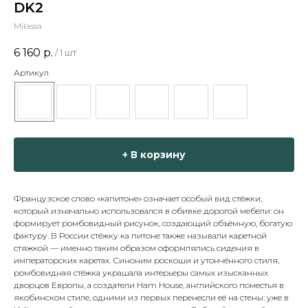
DK2
Milassa
6 160
р.
/
1 шт
Артикул
+ В корзину
Французское слово «капитоне» означает особый вид стёжки,
который изначально использовался в обивке дорогой мебели: он
формирует ромбовидный рисунок, создающий объёмную, богатую
фактуру. В России стёжку ка питоне также называли каретной
стяжкой — именно таким образом оформлялись сидения в
императорских каретах. Синоним роскоши и утончённого стиля,
ромбовидная стёжка украшала интерьеры самых изысканных
дворцов Европы, а создатели Ham House, английского поместья в
якобинском стиле, одними из первых перенесли её на стены: уже в