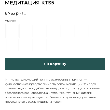
МЕДИТАЦИЯ KTS5
6 765
р.
/
1 шт
Артикул
+ В корзину
Мягко пульсирующий принт с размеренным ритмом —
художественное представление глубокой медитации: так вдох
сменяет выдох, сердцебиение замедляется, приходит состояние
абсолютного равновесия ума и тела. Медитативный дизайн
привнесет в интерьер чувство баланса и гармонии, превратив
пространство в оазис тишины и покоя.