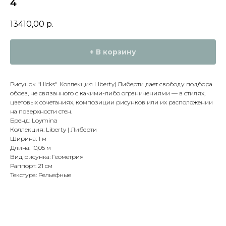
4
13410,00
р.
+ В корзину
Рисунок "Hicks". Коллекция Liberty| Либерти дает свободу подбора
обоев, не связанного с какими-либо ограничениями — в стилях,
цветовых сочетаниях, композиции рисунков или их расположении
на поверхности стен.
Бренд: Loymina
Коллекция: Liberty | Либерти
Ширина: 1 м
Длина: 10,05 м
Вид рисунка: Геометрия
Раппорт: 21 см
Текстура: Рельефные