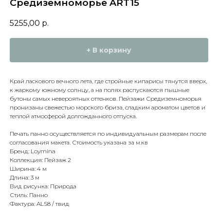
Средиземноморье ART15
5255,00
р.
+ В корзину
Край ласкового вечного лета, где стройные кипарисы тянутся вверх,
к жаркому южному солнцу, а на полях распускаются пышные
бутоны самых невероятных оттенков. Пейзажи Средиземноморья
пронизаны свежестью морского бриза, сладким ароматом цветов и
теплой атмосферой долгожданного отпуска.
Печать панно осуществляется по индивидуальным размерам после
согласования макета. Стоимость указана за м.кв
Бренд: Loymina
Коллекция: Пейзаж 2
Ширина: 4 м
Длина: 3 м
Вид рисунка: Природа
Стиль: Панно
Фактура: ALS8 / твид