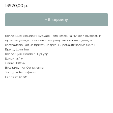
13920,00
р.
+ В корзину
Коллекция «Boudoir | Будуар» – это классика, чуждая вызовам и
провокациям, успокаивающая, умиротворяющая душу и
настраивающая на приятные грёзы и романтические мечты.
Бренд: Loymina
Коллекция: Boudoir | Будуар
Ширина: 1 м
Длина: 10,05 м
Вид рисунка: Орнаменты
Текстура: Рельефные
Раппорт: 64 см