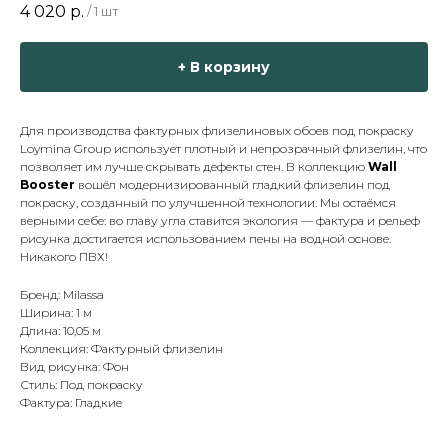
4 020
р.
/
1 шт
+ В корзину
Для производства фактурных флизелиновых обоев под покраску
Loymina Group использует плотный и непрозрачный флизелин, что
позволяет им лучше скрывать дефекты стен. В коллекцию
Wall
Booster
вошёл модернизированный гладкий флизелин под
покраску, созданный по улучшенной технологии. Мы остаёмся
верными себе: во главу угла ставится экология — фактура и рельеф
рисунка достигается использованием пены на водной основе.
Никакого ПВХ!
Бренд: Milassa
Ширина: 1 м
Длина: 10,05 м
Коллекция: Фактурный флизелин
Вид рисунка: Фон
Стиль: Под покраску
Фактура: Гладкие