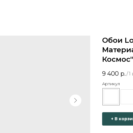
Обои Lo
Материа
Космос"
9 400
р.
/
1
Артикул
+ В корз