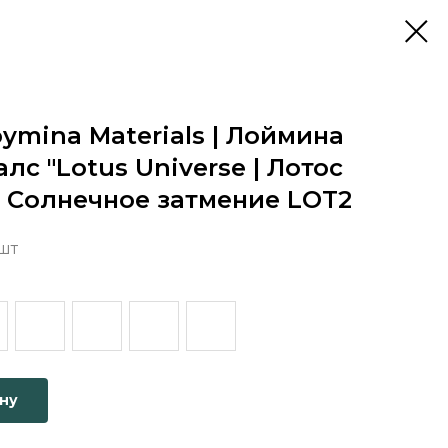
ymina Materials | Лоймина
лс "Lotus Universe | Лотос
 Солнечное затмение LOT2
 шт
ину