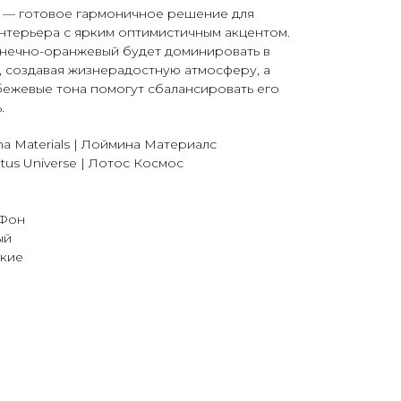
 — готовое гармоничное решение для
нтерьера с ярким оптимистичным акцентом.
нечно-оранжевый будет доминировать в
, создавая жизнерадостную атмосферу, а
бежевые тона помогут сбалансировать его
.
a Materials | Лоймина Материалс
tus Universe | Лотос Космос
 Фон
ый
дкие